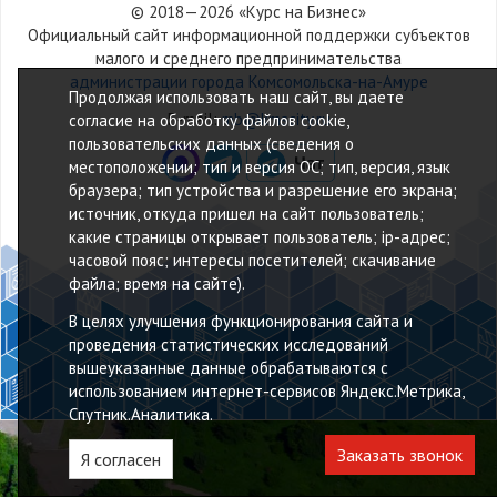
© 2018—2026 «Курс на Бизнес»
Официальный сайт информационной поддержки субъектов
малого и среднего предпринимательства
администрации города Комсомольска-на-Амуре
Продолжая использовать наш сайт, вы даете
E-mail:
mb@kmscity.ru
согласие на обработку файлов cookie,
пользовательских данных (сведения о
местоположении; тип и версия ОС; тип, версия, язык
браузера; тип устройства и разрешение его экрана;
источник, откуда пришел на сайт пользователь;
какие страницы открывает пользователь; ip-адрес;
часовой пояс; интересы посетителей; скачивание
файла; время на сайте).
В целях улучшения функционирования сайта и
проведения статистических исследований
вышеуказанные данные обрабатываются с
использованием интернет-сервисов Яндекс.Метрика,
Спутник.Аналитика.
Заказать звонок
Я согласен