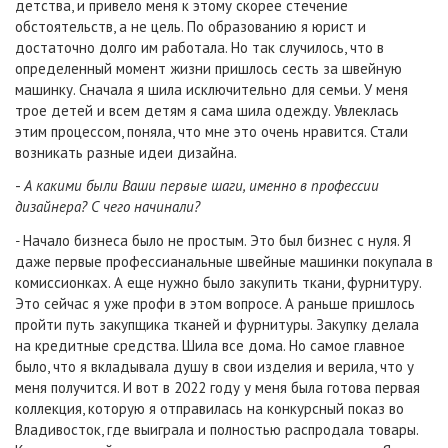
детства, и привело меня к этому скорее стечение
обстоятельств, а не цель. По образованию я юрист и
достаточно долго им работала. Но так случилось, что в
определенный момент жизни пришлось сесть за швейную
машинку. Сначала я шила исключительно для семьи. У меня
трое детей и всем детям я сама шила одежду. Увлеклась
этим процессом, поняла, что мне это очень нравится. Стали
возникать разные идеи дизайна.
-
А какими были Ваши первые шаги, именно в профессии
дизайнера? С чего начинали?
-
Начало бизнеса было не простым. Это был бизнес с нуля. Я
даже первые профессианальные швейные машинки покупала в
комиссионках. А еще нужно было закупить ткани, фурнитуру.
Это сейчас я уже профи в этом вопросе. А раньше пришлось
пройти путь закупщика тканей и фурнитуры. Закупку делала
на кредитные средства. Шила все дома. Но самое главное
было, что я вкладывала душу в свои изделия и верила, что у
меня получится. И вот в 2022 году у меня была готова первая
коллекция, которую я отправилась на конкурсный показ во
Владивосток, где выиграла и полностью распродала товары.