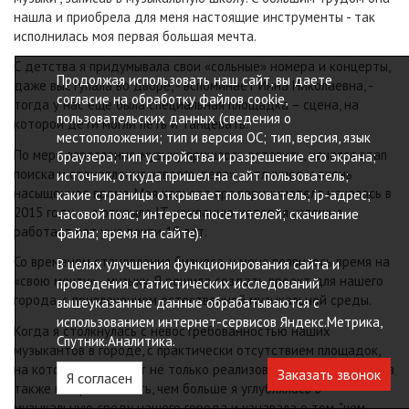
нашла и приобрела для меня настоящие инструменты - так
исполнилась моя первая большая мечта.
С детства я придумывала свои «сольные» номера и концерты,
Продолжая использовать наш сайт, вы даете
даже выступала во дворе, - вспоминает Инна Николаевна, -
согласие на обработку файлов cookie,
тогда у нас еще была специальная площадка – сцена, на
пользовательских данных (сведения о
которой дети могли петь и танцевать.
местоположении; тип и версия ОС; тип, версия, язык
По мере взросления, музыку пришлось оставить, начался этап
браузера; тип устройства и разрешение его экрана;
поиска и становления «своего дела» - отличное и очень
источник, откуда пришел на сайт пользователь;
насыщенное время. Моя карьера предпринимателя началась в
какие страницы открывает пользователь; ip-адрес;
2015 году — я открыла IT-компанию, которая успешно
часовой пояс; интересы посетителей; скачивание
работает вот уже почти 10 лет.
файла; время на сайте).
Со временем становления бизнеса, у меня появилось время на
В целях улучшения функционирования сайта и
«свою мечту» - музыку. Я решила создать проект для нашего
проведения статистических исследований
города, с привлечением естественной музыкальной среды.
вышеуказанные данные обрабатываются с
использованием интернет-сервисов Яндекс.Метрика,
Когда я столкнулась с невостребованностью наших
Спутник.Аналитика.
музыкантов в городе, с практически отсутствием площадок,
на которых они могут не только реализовывать свой талант, а
Заказать звонок
Я согласен
также и зарабатывать, чем больше я углублялась в
музыкальную среду нашего города и узнавала о том, "чем