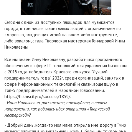
Сегодня одной из доступных площадок для музыкантов
города, в том числе талантливых людей с ограничением по
здоровью, владеющих игрой на каком-либо инструменте,
либо вокалом, стала Творческая мастерская Гончаровой Инны
Николаевны.
Все мы знаем Инну Николаевну, разработчика программного
обеспечения в сфере IT-технологий для управления бизнесом
с 2015 года, победителя Краевого конкурса "Лучший
предприниматель года" 2022г. среди организаций, занятых в
сфере Информационных технологий и связи, вошедшую в
топ-5 предпринимателей в Народном голосовании.
https://fr.kmscity.ru/success/1859/.
- Инна Николаевна, расскажите, пожалуйста, о вашем
направлении, как родилась идея открытия «Творческой
мастерской»?
- Добрый день, когда-то моя мама открыла мне дорогу в "мир
музыки", записав в музыкальную школу. С большим трудом она