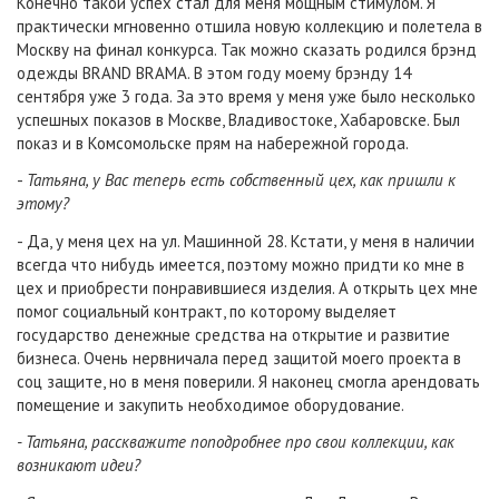
Конечно такой успех стал для меня мощным стимулом. Я
практически мгновенно отшила новую коллекцию и полетела в
Москву на финал конкурса. Так можно сказать родился брэнд
одежды BRAND BRAMA. В этом году моему брэнду 14
сентября уже 3 года. За это время у меня уже было несколько
успешных показов в Москве, Владивостоке, Хабаровске. Был
показ и в Комсомольске прям на набережной города.
-
Татьяна, у Вас теперь есть собственный цех, как пришли к
этому?
- Да, у меня цех на ул. Машинной 28. Кстати, у меня в наличии
всегда что нибудь имеется, поэтому можно придти ко мне в
цех и приобрести понравившиеся изделия. А открыть цех мне
помог социальный контракт, по которому выделяет
государство денежные средства на открытие и развитие
бизнеса. Очень нервничала перед защитой моего проекта в
соц защите, но в меня поверили. Я наконец смогла арендовать
помещение и закупить необходимое оборудование.
- Татьяна, расскважите поподробнее про свои коллекции, как
возникают идеи?