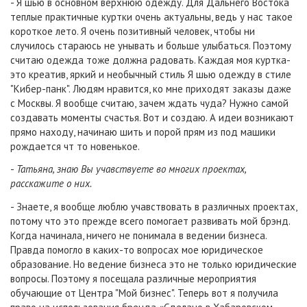
- Я шью в основном верхнюю одежду. Для Дальнего Востока
теплые практичные куртки очень актуальны, ведь у нас такое
короткое лето. Я очень позитивный человек, чтобы ни
случилось стараюсь не унывать и больше улыбаться. Поэтому
считаю одежда тоже должна радовать. Каждая моя куртка-
это креатив, яркий и необычный стиль Я шью одежду в стиле
"Кибер-панк". Людям нравится, ко мне приходят заказы даже
с Москвы. Я вообще считаю, зачем ждать чуда? Нужно самой
создавать моменты счастья. Вот и создаю. А идеи возникают
прямо находу, начинаю шить и порой прям из под машики
рождается чт то новенькое.
-
Татьяна, знаю Вы учавствуете во многих проектах,
расскажите о них.
- Знаете, я вообще люблю учавствовать в различных проектах,
потому что это прежде всего помогает развивать мой брэнд.
Когда начинала, ничего не понимала в ведении бизнеса.
Правда помогло в каких-то вопросах мое юридическое
образование. Но ведение бизнеса это не только юридические
вопросы. Поэтому я посещала различные мероприятия
обучающие от Центра "Мой бизнес". Теперь вот я получила