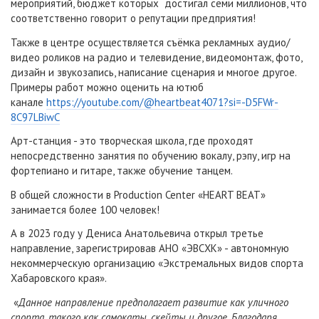
мероприятий, бюджет которых достигал семи миллионов, что
соответственно говорит о репутации предприятия!
Также в центре осуществляется съёмка рекламных аудио/
видео роликов на радио и телевидение, видеомонтаж, фото,
дизайн и звукозапись, написание сценария и многое другое.
Примеры работ можно оценить на ютюб
канале
https://youtube.com/@heartbeat4071?si=-D5FWr-
8C97LBiwC
Арт-станция - это творческая школа, где проходят
непосредственно занятия по обучению вокалу, рэпу, игр на
фортепиано и гитаре, также обучение танцем.
В общей сложности в Production Center «HEART BEAT»
занимается более 100 человек!
А в 2023 году у Дениса Анатольевича открыл третье
направление, зарегистрировав АНО «ЭВСХК» - автономную
некоммерческую организацию «Экстремальных видов спорта
Хабаровского края».
«
Данное направление предполагает развитие как уличного
спорта, такого как самокаты, скейты и другое. Благодаря