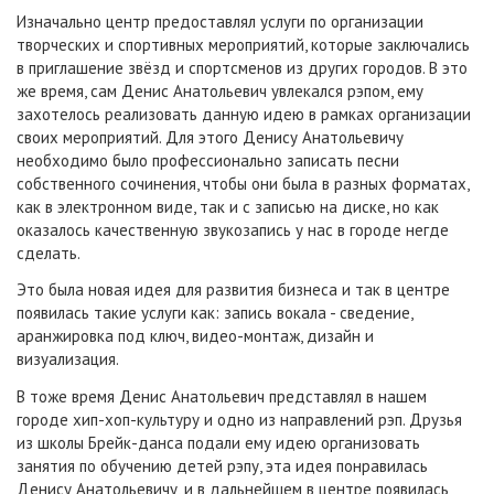
Изначально центр предоставлял услуги по организации
творческих и спортивных мероприятий, которые заключались
в приглашение звёзд и спортсменов из других городов. В это
же время, сам Денис Анатольевич увлекался рэпом, ему
захотелось реализовать данную идею в рамках организации
своих мероприятий. Для этого Денису Анатольевичу
необходимо было профессионально записать песни
собственного сочинения, чтобы они была в разных форматах,
как в электронном виде, так и с записью на диске, но как
оказалось качественную звукозапись у нас в городе негде
сделать.
Это была новая идея для развития бизнеса и так в центре
появилась такие услуги как: запись вокала - сведение,
аранжировка под ключ, видео-монтаж, дизайн и
визуализация.
В тоже время Денис Анатольевич представлял в нашем
городе хип-хоп-культуру и одно из направлений рэп. Друзья
из школы Брейк-данса подали ему идею организовать
занятия по обучению детей рэпу, эта идея понравилась
Денису Анатольевичу, и в дальнейшем в центре появилась