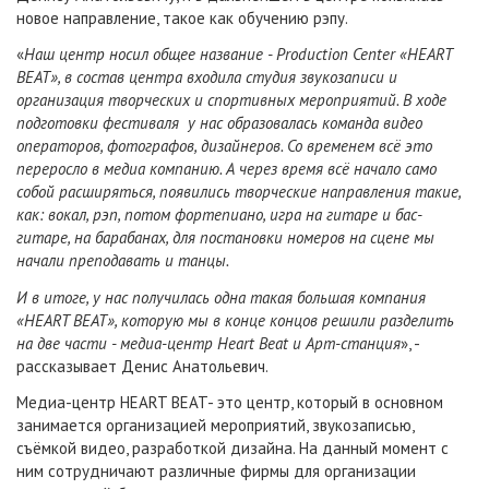
новое направление, такое как обучению рэпу.
«
Наш центр носил общее название - Production Center «HEART
BEAT», в состав центра входила студия звукозаписи и
организация творческих и спортивных мероприятий. В ходе
подготовки фестиваля у нас образовалась команда видео
операторов, фотографов, дизайнеров. Со временем всё это
переросло в медиа компанию. А через время всё начало само
собой расширяться, появились творческие направления такие,
как: вокал, рэп, потом фортепиано, игра на гитаре и бас-
гитаре, на барабанах, для постановки номеров на сцене мы
начали преподавать и танцы.
И в итоге, у нас получилась одна такая большая компания
«HEART BEAT», которую мы в конце концов решили разделить
на две части - медиа-центр Heart Beat и Aрт-станция
», -
рассказывает Денис Анатольевич.
Медиа-центр HEART BEAT- это центр, который в основном
занимается организацией мероприятий, звукозаписью,
съёмкой видео, разработкой дизайна. На данный момент с
ним сотрудничают различные фирмы для организации