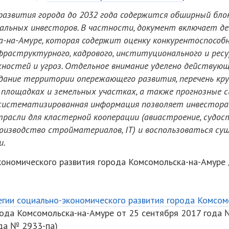
 развития города до 2032 года содержится обширный бл
альных инвесторов. В частности, документ включает д
-на-Амуре, которая содержит оценку конкурентоспособ
нфраструктурного, кадрового, институционального и рес
жностей и угроз. Отдельное внимание уделено действую
здание территории опережающего развития, перечень кр
 площадках и земельных участках, а также прогнозные с
 систематизированная информация позволяет инвестор
асли для кластерной кооперации (авиастроение, судост
роизводство стройматериалов, IT) и воспользоваться 
и.
ономического развития города Комсомольска-на-Амуре 
егии социально-экономического развития города Комсом
ода Комсомольска-на-Амуре от 25 сентября 2017 года №
ода № 2933-па)