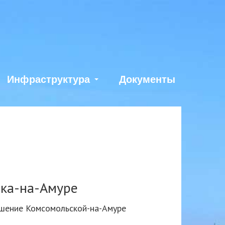
Инфраструктура
Документы
ска-на-Амуре
шение Комсомольской-на-Амуре