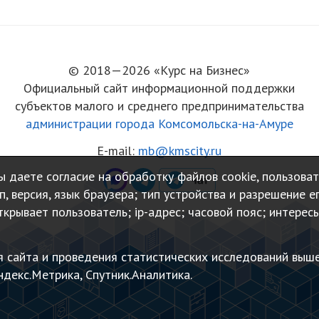
© 2018—2026 «Курс на Бизнес»
Официальный сайт информационной поддержки
субъектов малого и среднего предпринимательства
администрации города Комсомольска-на-Амуре
E-mail:
mb@kmscity.ru
 даете согласие на обработку файлов cookie, пользова
, версия, язык браузера; тип устройства и разрешение е
ткрывает пользователь; ip-адрес; часовой пояс; интерес
я сайта и проведения статистических исследований выш
декс.Метрика, Спутник.Аналитика.