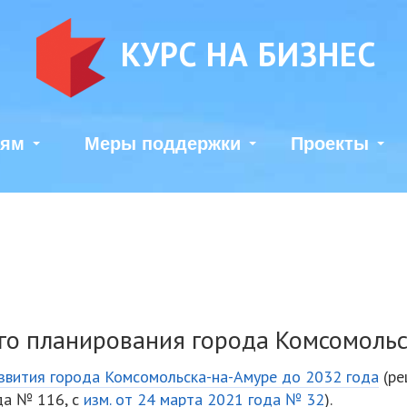
КУРС НА БИЗНЕС
лям
Меры поддержки
Проекты
го планирования города Комсомоль
азвития города Комсомольска-на-Амуре до 2032 года
(ре
да № 116, с
изм. от 24 марта 2021 года № 32
).