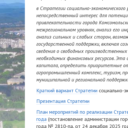
в Стратегии социально-экономического
непосредственный интерес для потенци
привлекательности города Комсомольска
межрегиональном уровнях, анализ его и
анализ сильных и слабых сторон, возмо
государственной поддержки, включая со
сведения о свободных производственных
необходимых финансовых ресурсов. Эта
капитала, определить приоритетные отр
агропромышленный комплекс, туризм, п
муниципальной и региональной поддержк
Краткий вариант Стратегии
социально-эк
Презентация Стратегии
План мероприятий по реализации Страт
года
(постановление администрации гор
года № 2810-па, от 24 декабря 2025 г