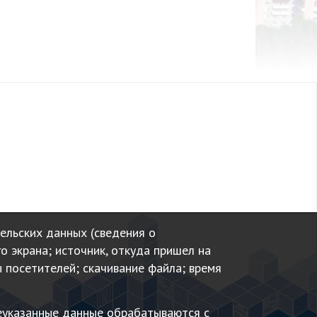
тельских данных (сведения о
го экрана; источник, откуда пришел на
ы посетителей; скачивание файла; время
еуказанные данные обрабатываются с