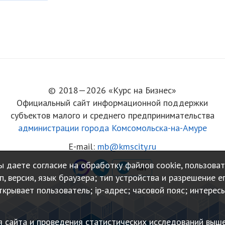
© 2018—2026 «Курс на Бизнес»
Официальный сайт информационной поддержки
субъектов малого и среднего предпринимательства
администрации города Комсомольска-на-Амуре
E-mail:
mb@kmscity.ru
 даете согласие на обработку файлов cookie, пользова
, версия, язык браузера; тип устройства и разрешение е
ткрывает пользователь; ip-адрес; часовой пояс; интерес
я сайта и проведения статистических исследований выш