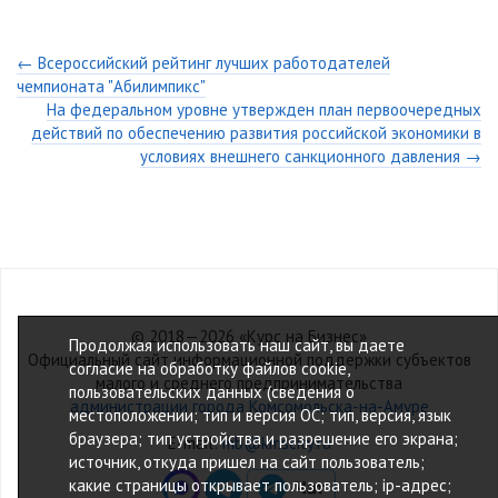
← Всероссийский рейтинг лучших работодателей
чемпионата "Абилимпикс"
На федеральном уровне утвержден план первоочередных
действий по обеспечению развития российской экономики в
условиях внешнего санкционного давления →
© 2018—2026 «Курс на Бизнес»
Продолжая использовать наш сайт, вы даете
Официальный сайт информационной поддержки субъектов
согласие на обработку файлов cookie,
малого и среднего предпринимательства
пользовательских данных (сведения о
администрации города Комсомольска-на-Амуре
местоположении; тип и версия ОС; тип, версия, язык
браузера; тип устройства и разрешение его экрана;
E-mail:
mb@kmscity.ru
источник, откуда пришел на сайт пользователь;
какие страницы открывает пользователь; ip-адрес;