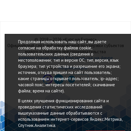
© 2018—2026 «Курс на Бизнес»
Продолжая использовать наш сайт, вы даете
Официальный сайт информационной поддержки субъектов
согласие на обработку файлов cookie,
малого и среднего предпринимательства
пользовательских данных (сведения о
администрации города Комсомольска-на-Амуре
местоположении; тип и версия ОС; тип, версия, язык
браузера; тип устройства и разрешение его экрана;
E-mail:
mb@kmscity.ru
источник, откуда пришел на сайт пользователь;
какие страницы открывает пользователь; ip-адрес;
часовой пояс; интересы посетителей; скачивание
файла; время на сайте).
В целях улучшения функционирования сайта и
проведения статистических исследований
вышеуказанные данные обрабатываются с
использованием интернет-сервисов Яндекс.Метрика,
Спутник.Аналитика.