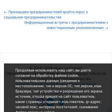
← Приглашаем предпринимателей пройти опрос о
социальном предпринимательстве
Информационная встреча с предпринимателями с
инвестиционным уполномоченным →
© 2018—2026 «Курс на Бизнес»
Продолжая использовать наш сайт, вы даете
Официальный сайт информационной поддержки субъектов
согласие на обработку файлов cookie,
малого и среднего предпринимательства
пользовательских данных (сведения о
администрации города Комсомольска-на-Амуре
местоположении; тип и версия ОС; тип, версия, язык
браузера; тип устройства и разрешение его экрана;
E-mail:
mb@kmscity.ru
источник, откуда пришел на сайт пользователь;
какие страницы открывает пользователь; ip-адрес;
часовой пояс; интересы посетителей; скачивание