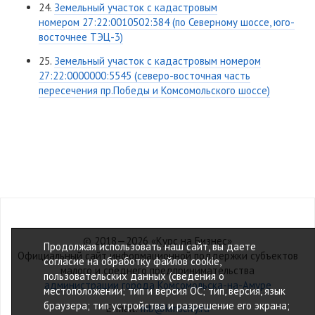
24.
Земельный участок с кадастровым
номером 27:22:0010502:384 (по Северному шоссе, юго-
восточнее ТЭЦ-3)
25.
Земельный участок с кадастровым номером
27:22:0000000:5545 (северо-восточная часть
пересечения пр.Победы и Комсомольского шоссе)
© 2018—2026 «Курс на Бизнес»
Продолжая использовать наш сайт, вы даете
Официальный сайт информационной поддержки субъектов
согласие на обработку файлов cookie,
малого и среднего предпринимательства
пользовательских данных (сведения о
администрации города Комсомольска-на-Амуре
местоположении; тип и версия ОС; тип, версия, язык
браузера; тип устройства и разрешение его экрана;
E-mail:
mb@kmscity.ru